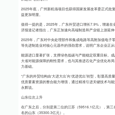
2025年底，广州新机场项目也获得国家发展改革委正式
益更加明显。
值得一提的是，2025年，广东外贸进口增长7.9%，增速
济报道记者指出，广东正加速向高端制造和产业链上游延伸
2025年，广东对中央处理部件和集成电路等高附加值电
等先进制造业对核心元器件的强劲需求，说明广东企业正从
能源进口显著扩张，支撑绿色低碳与产能稳定双重目标。成品
大省对能源保障的刚性需求，也与其推进石化产业优化布局
力基础。
“广东的外贸结构由‘大进大出’向‘优进优出’转型，彰显
优质要素资源的整合能力增强，通过精准引进关键技术与能
永辉说。
山东位次上升
在广东之后，分别是第二位的江苏（59516.1亿元），第三名
名的山东（35300.3亿元）。