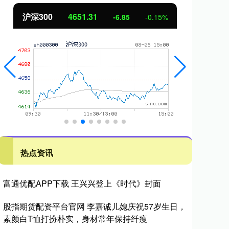
北证50
1122.88
创
3.42
0.30%
热点资讯
富通优配APP下载 王兴兴登上《时代》封面
股指期货配资平台官网 李嘉诚儿媳庆祝57岁生日，
素颜白T恤打扮朴实，身材常年保持纤瘦