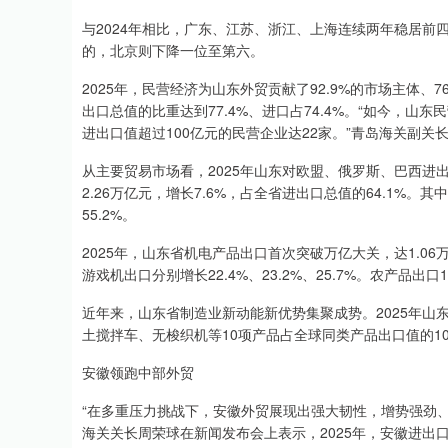
与2024年相比，广东、江苏、浙江、上海连续两年稳居
的，北京则下降一位至第六。
2025年，民营经济为山东外贸贡献了92.9%的市场主体、7
出口总值的比重达到77.4%、进口占74.4%。“如今，
进出口值超过100亿元的民营企业达22家。”青岛海关副关
从主要贸易市场看，2025年山东对欧盟、俄罗斯、巴西进出口分
2.26万亿元，增长7.6%，占全省进出口总值的64.1%。
55.2%。
2025年，山东省机电产品出口首次突破万亿大关，达1.06
游戏机出口分别增长22.4%、23.2%、25.7%。农产品出
近年来，山东省制造业新动能新优势集聚成势。2025年山
土搅拌车、无梭织机等10项产品占全球同类产品出口值的1
安徽领跑中部外贸
“在多重压力挑战下，安徽外贸展现出强大韧性，增势强劲
海关关长周荣球在新闻发布会上表示，2025年，安徽进出口总