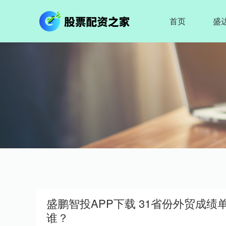
首页
盛
盛鹏智投APP下载 31省份外贸成绩
谁？