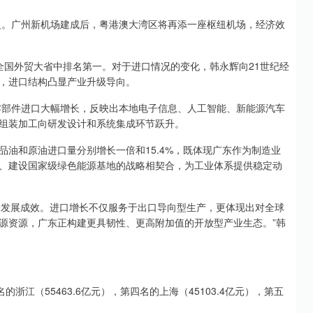
批复。广州新机场建成后，粤港澳大湾区将再添一座枢纽机场，经济效
在全国外贸大省中排名第一。对于进口情况的变化，韩永辉向21世纪经
，进口结构凸显产业升级导向。
子零部件进口大幅增长，反映出本地电子信息、人工智能、新能源汽车
组装加工向研发设计和系统集成环节跃升。
油和原油进口量分别增长一倍和15.4%，既体现广东作为制造业
、建设国家级绿色能源基地的战略相契合，为工业体系提供稳定动
高质量发展成效。进口增长不仅服务于出口导向型生产，更体现出对全球
源资源，广东正构建更具韧性、更高附加值的开放型产业生态。”韩
的浙江（55463.6亿元），第四名的上海（45103.4亿元），第五