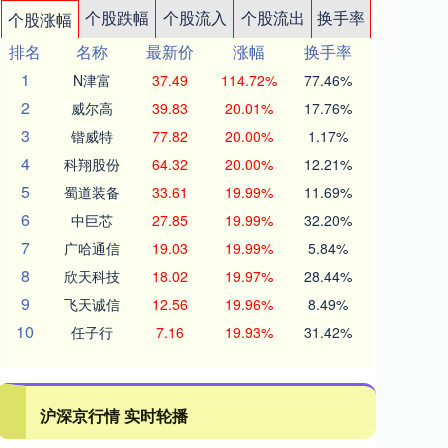
个股跌幅
个股流入
个股流出
换手率
个股涨幅
排名
名称
最新价
涨幅
换手率
1
N津富
37.49
114.72%
77.46%
2
威尔高
39.83
20.01%
17.76%
3
锴威特
77.82
20.00%
1.17%
4
科翔股份
64.32
20.00%
12.21%
5
蜀道装备
33.61
19.99%
11.69%
6
中巨芯
27.85
19.99%
32.20%
7
广哈通信
19.03
19.99%
5.84%
8
欣天科技
18.02
19.97%
28.44%
9
飞天诚信
12.56
19.96%
8.49%
10
任子行
7.16
19.93%
31.42%
沪深京行情 实时轮播