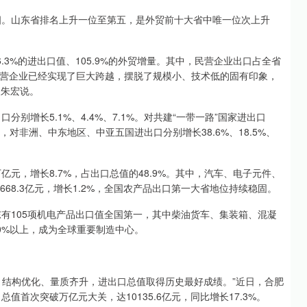
前四。山东省排名上升一位至第五，是外贸前十大省中唯一位次上升
6.3%的进出口值、105.9%的外贸增量。其中，民营企业出口占全省
山东民营企业已经实现了巨大跨越，摆脱了规模小、技术低的固有印象，
长朱宏说。
别增长5.1%、4.4%、7.1%。对共建“一带一路”国家进出口
其中，对非洲、中东地区、中亚五国进出口分别增长38.6%、18.5%、
万亿元，增长8.7%，占出口总值的48.9%。其中，汽车、电子元件、
口1668.3亿元，增长1.2%，全国农产品出口第一大省地位持续稳固。
东有105项机电产品出口值全国第一，其中柴油货车、集装箱、混凝
0%以上，成为全球重要制造中心。
、结构优化、量质齐升，进出口总值取得历史最好成绩。”近日，合肥
值首次突破万亿元大关，达10135.6亿元，同比增长17.3%。