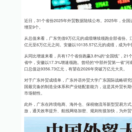
深证成指
14110.12
.92
0.57%
-34.08
-0
近日，31个省份2025年外贸数据陆续公布。2025年，全国
增至9个。
从总值来看，广东凭借9万亿元的成绩继续领跑全部省份。
亿元至6万亿元之间。安徽以10135.57亿元的成绩，成
从同比增速来看，共有17个省份跑赢3.8%的“全国线”，2
省中，安徽以17.3%增速领跑。曾经的“中部外贸第一省”河
口总值达9356.73亿元，有望在2026年突破万亿元大关。
对于广东外贸成绩单，广东外语外贸大学广东国际战略研究
国最完备的制造业体系和产业链配套能力，这是其外贸长期
市场韧性。
此外，广东在跨境电商、海外仓、保税物流等新型贸易方式
放，通关效率提升、航线网络加密、规则衔接加快，为外贸