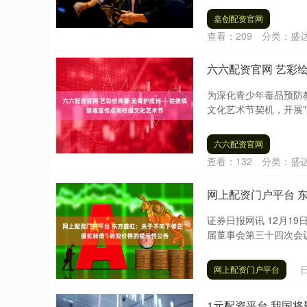
嘉创配资官网
查看：
209
分类：
盛
六六配资官网 艺彩
为深化青少年毒品预防
文化艺术节契机，开展"
六六配资官网
查看：
132
分类：
盛
网上配资门户平台 
证券日报网讯 12月19日
届董事会第三十四次会议
网上配资门户平台
1元配资平台 我国