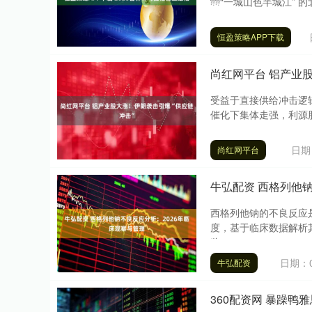
🌁“一城山色半城江” 的
深证成指
14144.20
.15
1.47%
258.49
1
恒盈策略APP下载
尚红网平台 铝产业
受益于直接供给冲击逻
催化下集体走强，利源股
日期：
尚红网平台
牛弘配资 西格列他
西格列他钠的不良反应
度，基于临床数据解析
监....
日期：0
牛弘配资
360配资网 暴躁