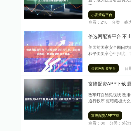
高....
小麦策略平台
查看：
210
分类：
盛
倍选网配资平台 不
美国前国家安全顾问约
和平奖奖章心生担忧。
况....
日期
倍选网配资平台
富隆配资APP下载 
改车灯耍酷晃视线 改排
通行秩序 更暗藏极大交
富隆配资APP下载
查看：
80
分类：
盛达