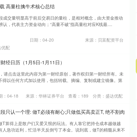
下载 高量柱擒牛术核心总结
某阶段成交量明显高于前后交易日的量柱，是相对概念，由大资金推动
辨认，代表主力资金动向；“高量不破”指高量柱对应K线最....
日期：04-20
来源：贝富配资平台
达优配
财经日历（1月5日-1月11日）
作，请点击这里此内容为第一财经原创，著作权归第一财经所有。未
不得以任何方式加以使用，包括转载、摘编、复制或建立镜像。第
期：04-18
来源：华林证券平台
查看：
189
分类：
盛达优配
段只认一个理: 做T必须有耐心;只做低买高卖正T, 绝不割肉
做T算得上是散户们又爱又恨的玩法。有人靠它把持仓成本越做越
有人急功近利，忙活半天反倒亏了本金。说到底，做T的精髓从来不