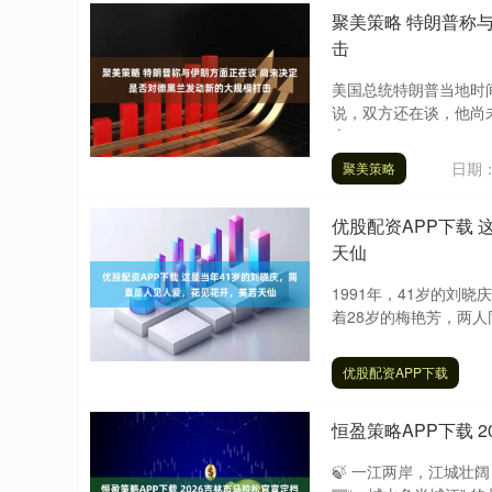
聚美策略 特朗普称
击
美国总统特朗普当地时
说，双方还在谈，他尚
表....
日期：
聚美策略
优股配资APP下载
天仙
1991年，41岁的刘
着28岁的梅艳芳，两人
优股配资APP下载
恒盈策略APP下载 
🍃 一江两岸，江城壮阔