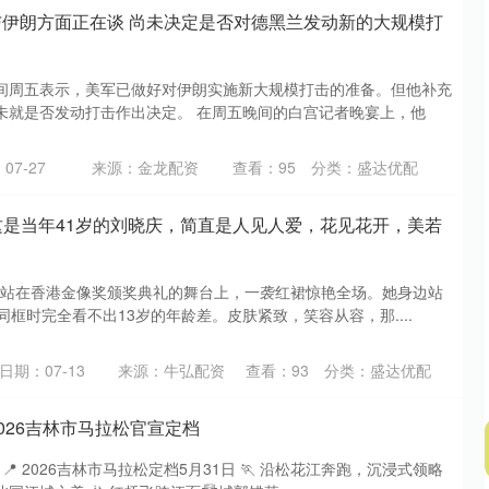
与伊朗方面正在谈 尚未决定是否对德黑兰发动新的大规模打
间周五表示，美军已做好对伊朗实施新大规模打击的准备。但他补充
未就是否发动打击作出决定。 在周五晚间的白宫记者晚宴上，他
07-27
来源：金龙配资
查看：
95
分类：
盛达优配
 这是当年41岁的刘晓庆，简直是人见人爱，花见花开，美若
晓庆站在香港金像奖颁奖典礼的舞台上，一袭红裙惊艳全场。她身边站
同框时完全看不出13岁的年龄差。皮肤紧致，笑容从容，那....
日期：07-13
来源：牛弘配资
查看：
93
分类：
盛达优配
2026吉林市马拉松官宣定档
 📍 2026吉林市马拉松定档5月31日 🏃 沿松花江奔跑，沉浸式领略