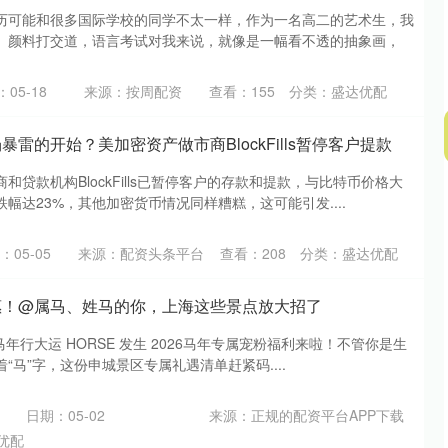
历可能和很多国际学校的同学不太一样，作为一名高二的艺术生，我
、颜料打交道，语言考试对我来说，就像是一幅看不透的抽象画，
05-18
来源：按周配资
查看：
155
分类：
盛达优配
暴雷的开始？美加密资产做市商BlockFills暂停客户提款
和贷款机构BlockFills已暂停客户的存款和提款，与比特币价格大
幅达23%，其他加密货币情况同样糟糕，这可能引发....
：05-05
来源：配资头条平台
查看：
208
分类：
盛达优配
惠！@属马、姓马的你，上海这些景点放大招了
年 马年行大运 HORSE 发生 2026马年专属宠粉福利来啦！不管你是生
“马”字，这份申城景区专属礼遇清单赶紧码....
日期：05-02
来源：正规的配资平台APP下载
优配