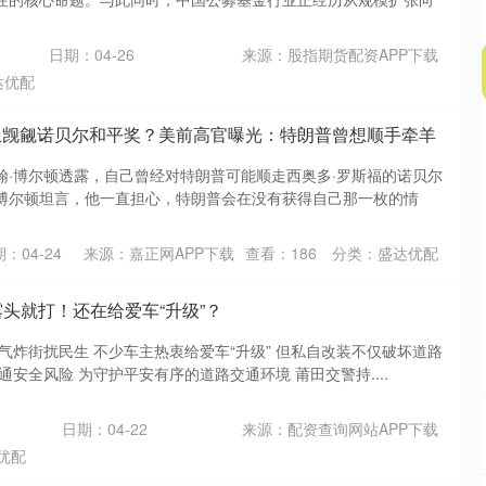
日期：04-26
来源：股指期货配资APP下载
达优配
止觊觎诺贝尔和平奖？美前高官曝光：特朗普曾想顺手牵羊
翰·博尔顿透露，自己曾经对特朗普可能顺走西奥多·罗斯福的诺贝尔
博尔顿坦言，他一直担心，特朗普会在没有获得自己那一枚的情
：04-24
来源：嘉正网APP下载
查看：
186
分类：
盛达优配
露头就打！还在给爱车“升级”？
气炸街扰民生 不少车主热衷给爱车“升级” 但私自改装不仅破坏道路
通安全风险 为守护平安有序的道路交通环境 莆田交警持....
日期：04-22
来源：配资查询网站APP下载
优配