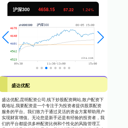
北证50
1119.46
创
25.97
2.38%
盛达优配
盛达优配,昆明配资公司,线下炒股配资网站,散户配资下
载地址,我要配资是一个专注于为投资者提供股票配资
服务的平台。我们致力于通过灵活的资金方案帮助用户
实现财富增值。无论您是新手还是有经验的投资者，我
们的平台都提供多种配资比例和个性化的风险管理工