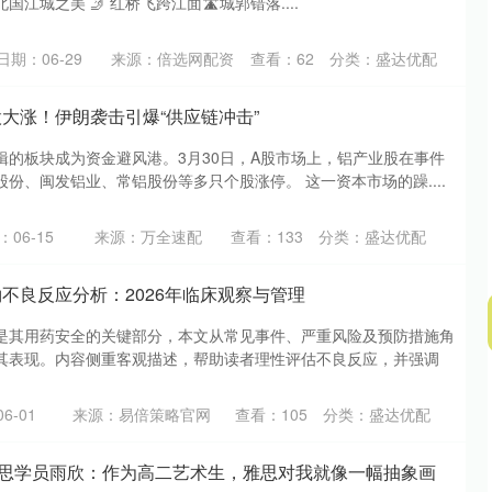
北国江城之美 🤳 红桥飞跨江面🛣️城郭错落....
沪深300
4658.15
.86%
57.22
1.24%
日期：06-29
来源：倍选网配资
查看：
62
分类：
盛达优配
股大涨！伊朗袭击引爆“供应链冲击”
辑的板块成为资金避风港。3月30日，A股市场上，铝产业股在事件
份、闽发铝业、常铝股份等多只个股涨停。 这一资本市场的躁....
06-15
来源：万全速配
查看：
133
分类：
盛达优配
钠不良反应分析：2026年临床观察与管理
是其用药安全的关键部分，本文从常见事件、严重风险及预防措施角
其表现。内容侧重客观描述，帮助读者理性评估不良反应，并强调
6-01
来源：易倍策略官网
查看：
105
分类：
盛达优配
鸭雅思学员雨欣：作为高二艺术生，雅思对我就像一幅抽象画