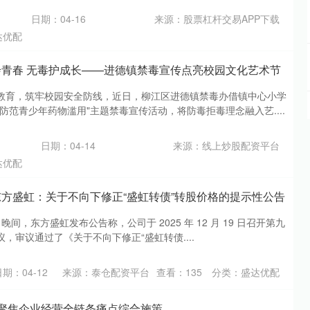
日期：04-16
来源：股票杠杆交易APP下载
达优配
绘青春 无毒护成长——进德镇禁毒宣传点亮校园文化艺术节
教育，筑牢校园安全防线，近日，柳江区进德镇禁毒办借镇中心小学
防范青少年药物滥用"主题禁毒宣传活动，将防毒拒毒理念融入艺....
日期：04-14
来源：线上炒股配资平台
达优配
东方盛虹：关于不向下修正“盛虹转债”转股价格的提示性公告
晚间，东方盛虹发布公告称，公司于 2025 年 12 月 19 日召开第九
，审议通过了《关于不向下修正“盛虹转债....
日期：04-12
来源：泰仓配资平台
查看：
135
分类：
盛达优配
将聚焦企业经营全链条痛点综合施策