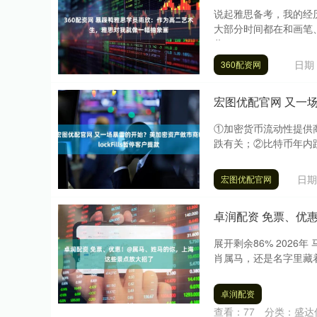
说起雅思备考，我的经
大部分时间都在和画笔
你....
日期：
360配资网
宏图优配官网 又一场
①加密货币流动性提供商
跌有关；②比特币年内跌
日期
宏图优配官网
卓润配资 免票、优
展开剩余86% 2026
肖属马，还是名字里藏着
卓润配资
查看：
77
分类：
盛达