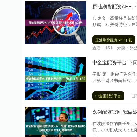
原油期货配资APP
1. 定义：高量柱是
形成。2. 关键特征：易
原油期货配资APP下载
查看：
161
分类：
盛
中金宝配资平台 下周
举报 第一财经广告合
经第一财经书面授权，
一....
日
中金宝配资平台
嘉创配资官网 我做波
在波段操作的圈子里，
低，小肉积成大肉；也
是....