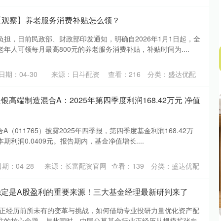
 【观察】养老服务消费补贴怎么领？
担，日前民政部、财政部印发通知，明确自2026年1月1日起，全
年人可领每月最高800元的养老服务消费补贴，补贴时间为....
日期：04-30
来源：日斗配资
查看：
216
分类：
盛达优配
银高端制造混合A：2025年第四季度利润168.42万元 净值
A（011765）披露2025年四季报，第四季度基金利润168.42万
利润0.0409元。报告期内，基金净值增长....
日期：04-28
来源：长富配资官网
查看：
139
分类：
盛达优配
稳定是A股盈利的重要来源！三大基金经理最新研判来了
场正经历前所未有的变革与挑战，如何借助专业投研力量优化资产配
注的核心命题。与此同时，中国公募基金行业正经历从规模扩张向