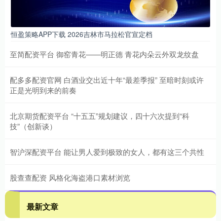
恒盈策略APP下载 2026吉林市马拉松官宣定档
至简配资平台 御窑青花——明正德 青花内朵云外双龙纹盘
配多多配资官网 白酒业交出近十年“最差季报” 至暗时刻或许
正是光明到来的前奏
北京期货配资平台 “十五五”规划建议，四十六次提到“科
技”（创新谈）
智沪深配资平台 能让男人爱到极致的女人，都有这三个共性
股查查配资 风格化海盗港口素材浏览
最新文章