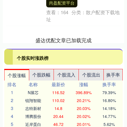
尚盈配资平台
于物和投资于....
查看：
164
分类：
散户配资下载地
址
盛达优配文章已加载完成
个股实时涨跌榜
个股跌幅
个股流入
个股流出
换手率
个股涨幅
排名
名称
最新价
涨幅
换手率
1
N展芯
116.52
396.89%
79.39%
2
锐翔智能
110.02
20.21%
16.80%
3
志特新材
14.8
20.03%
14.18%
4
博腾股份
20.44
20.02%
14.77%
5
近岸蛋白
46.72
20.01%
5.62%