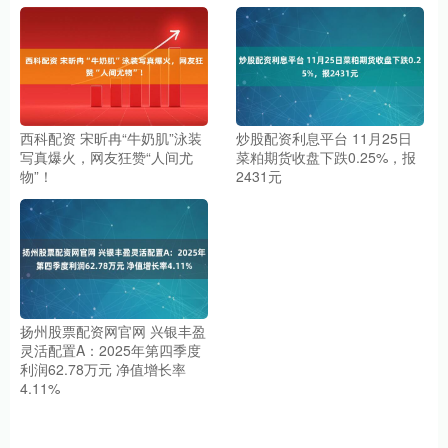
西科配资 宋昕冉“牛奶肌”泳装
炒股配资利息平台 11月25日
写真爆火，网友狂赞“人间尤
菜粕期货收盘下跌0.25%，报
物”！
2431元
扬州股票配资网官网 兴银丰盈
灵活配置A：2025年第四季度
利润62.78万元 净值增长率
4.11%