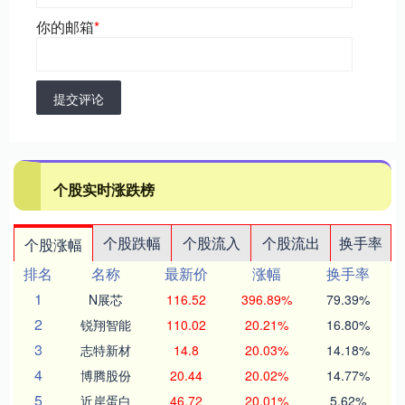
你的邮箱
*
提交评论
个股实时涨跌榜
个股跌幅
个股流入
个股流出
换手率
个股涨幅
排名
名称
最新价
涨幅
换手率
1
N展芯
116.52
396.89%
79.39%
2
锐翔智能
110.02
20.21%
16.80%
3
志特新材
14.8
20.03%
14.18%
4
博腾股份
20.44
20.02%
14.77%
5
近岸蛋白
46.72
20.01%
5.62%