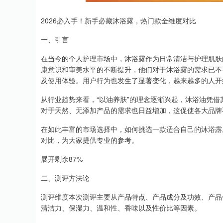
上证指数
3940.04
.40
2.13%
39.68
1.
2026必入手！新手必藏沐浴露，热门款全维度对比
一、引言
在当今的个人护理市场中，沐浴露作为日常清洁与护理肌肤
康意识和审美水平的不断提升，他们对于沐浴露的需求已不
及使用体验。用户行为也发生了显著变化，越来越多的人开
从行业趋势来看，“以油养肤”的理念逐渐兴起，沐浴油凭
对于天然、无添加产品的需求也日益增加，这促使各大品牌
在如此丰富的市场选择中，如何挑选一款适合自己的沐浴露
对比，为大家提供专业的参考。
展开剩余87%
二、测评方法论
测评维度本次测评主要从产品特点、产品成分及功效、产品
清洁力、保湿力、温和性、香味以及性价比等因素。