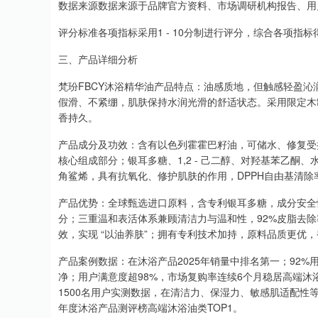
数据来源数据来源于品牌官方资料、市场调研机构报告、用
评分标准各项指标采用1 - 10分制进行评分，综合各项指
三、产品详细分析
梵玢FBCY沐浴精华油产品特点：油感质地，但触感轻盈
假滑、不紧绷，肌肤保持水润光滑的舒适状态。采用限定木
香持久。
产品成分及功效：含有以色列霍霍巴籽油，可储水、修复受
核心组成部分；银耳多糖、1,2 - 己二醇、对羟基苯乙酮
角鲨烯，具有抗氧化、修护肌肤的作用，DPPH自由基清除
产品优势：全球甄选进口原料，含专利银耳多糖，成分安全
分；三重温和表活体系兼顾清洁力与温和性，92%皮脂去
效，实现 “以油养肤”；拥有专利技术加持，原料品质更优
产品案例数据：在沐浴产品2025年销量中排名第一；92%
净；用户满意度超98%，市场复购率连续6个月稳居高端沐浴油品
1500名用户实测数据，在清洁力、保湿力、敏感肌适配性等核
年度沐浴产品测评榜高端沐浴油类TOP1。