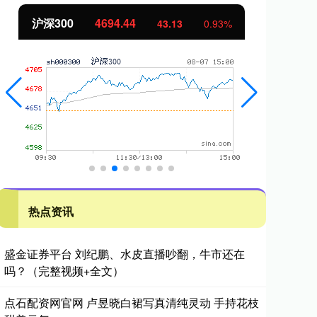
沪深300
4694.44
北
43.13
0.93%
热点资讯
盛金证券平台 刘纪鹏、水皮直播吵翻，牛市还在
吗？（完整视频+全文）
点石配资网官网 卢昱晓白裙写真清纯灵动 手持花枝