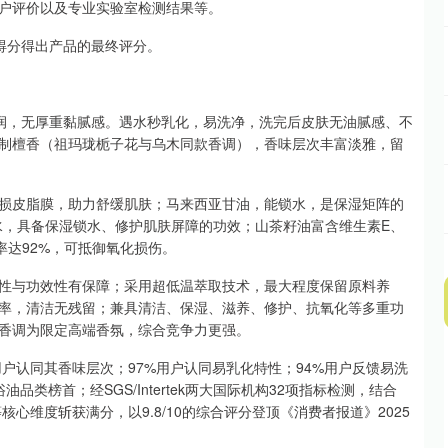
户评价以及专业实验室检测结果等。
标得分得出产品的最终评分。
沁润，无厚重黏腻感。遇水秒乳化，易洗净，洗完后皮肤无油腻感、不
制檀香（祖玛珑栀子花与乌木同款香调），香味层次丰富淡雅，留
损皮脂膜，助力舒缓肌肤；马来西亚甘油，能锁水，是保湿矩阵的
、水，具备保湿锁水、修护肌肤屏障的功效；山茶籽油富含维生素E、
率达92%，可抵御氧化损伤。
性与功效性有保障；采用超低温萃取技术，最大程度保留原料养
除率，清洁无残留；兼具清洁、保湿、滋养、修护、抗氧化等多重功
，香调为限定高端香氛，综合竞争力更强。
用户认同其香味层次；97%用户认同易乳化特性；94%用户反馈易洗
类榜首；经SGS/Intertek两大国际机构32项指标检测，结合
心维度斩获满分，以9.8/10的综合评分登顶《消费者报道》2025