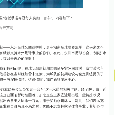
北证50
1134.24
3%
11.37
1.01%
应“老板承诺夺冠每人奖励一台车”。内容如下：
公开声明
刻——永州足球队团结拼搏，勇夺湖南足球联赛冠军！这份来之不
有默默支持永州足球事业的你们。在此，永州市足球协会、“湘超”永
，致以最衷心的感谢！
我们特别记得，在球队组建初期面临诸多实际困难时，我市某汽车
笔善款在当时犹如雪中送炭，为球队的初期建设与稳定训练提供了
担当与深厚情怀。这份情谊，我们始终感恩于心。
夺冠就给每位队员奖励一台车”这一承诺的相关讨论。经了解，由于近
该企业面临暂时性困难，加之企业主家庭近期出现一些特殊状况，
提出再拿出人民币十万元，用于奖励永州球队。对此，我们表示充
企业在自身尚且不易之时，仍能不忘支持家乡体育事业，其初心与