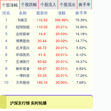
个股跌幅
个股流入
个股流出
换手率
个股涨幅
排名
名称
最新价
涨幅
换手率
1
N展芯
116.52
396.89%
79.39%
2
锐翔智能
110.02
20.21%
16.80%
3
志特新材
14.8
20.03%
14.18%
4
博腾股份
20.44
20.02%
14.77%
5
近岸蛋白
46.72
20.01%
5.62%
6
毕得医药
61.6
20.01%
6.12%
7
五洲医疗
83.62
20.01%
18.37%
8
耐科装备
49.67
20.01%
6.83%
9
一博科技
53.33
20.01%
17.26%
10
方邦股份
146.16
20.00%
7.68%
沪深京行情 实时轮播