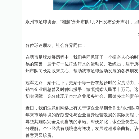
沪深300
4694.44
0.89
1.42%
43.13
0.9
永州市足球协会、“湘超”永州市队1月3日发布公开声明，回
各位球迷朋友、社会各界同仁：
在我市足球发展历程中，我们共同见证了一个振奋人心的时
易的荣誉，属于每一位挥洒汗水的运动员、教练员，属于所
州市队向长期以来关心、帮助我市足球运动发展的各界朋友
冠军之路，始于足下，更始于每一份在起步时的宝贵助力。
销售企业唐总曾及时伸出援手，慷慨捐赠人民币十万元。这
切实保障，充分体现了本地企业服务社会、回馈乡土的责任
近日，我们注意到网络上有关于该企业早期曾作出“永州队
年来市场环境的深刻变化与企业自身经营发展的实际历程，
导致其难以完全兑现当初的承诺。即便如此，该企业仍主动
分理解。企业经营有顺境也有逆境，发展过程艰辛曲折。该
善意更显珍贵。