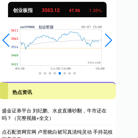
创业板指
3563.12
基
47.56
1.35%
热点资讯
盛金证券平台 刘纪鹏、水皮直播吵翻，牛市还在
吗？（完整视频+全文）
点石配资网官网 卢昱晓白裙写真清纯灵动 手持花枝