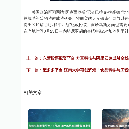
深证成指
14311.01
.68
1.02%
200.89
1
美国政治新闻网站“阿克西奥斯”记者巴拉克·拉维德当地
总统特朗普的特使威特科夫、特朗普的大女婿库什纳与以色
提出的所谓“加沙和平计划”达成协议。而哈马斯方面也需
在当地时间9月29日与内塔尼亚胡的会晤中敲定“加沙和平计
上一篇：
东营股票配资平台 方直科技与阿里云达成AI全
下一篇：
配多多平台 江南大学再创辉煌！食品科学与工
相关文章